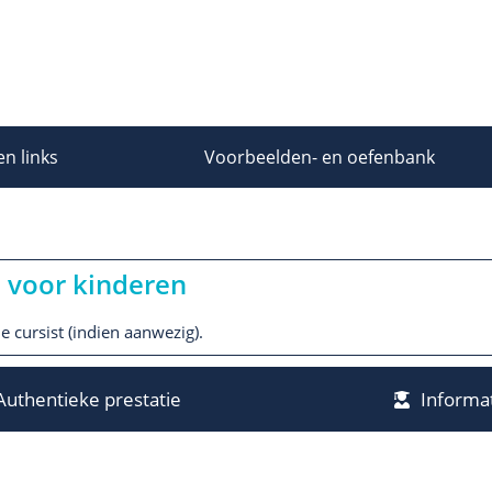
en links
Voorbeelden- en oefenbank
e voor kinderen
 cursist (indien aanwezig).
Authentieke prestatie
Informat