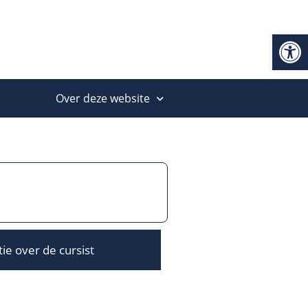
Op
Over deze website
ie over de cursist