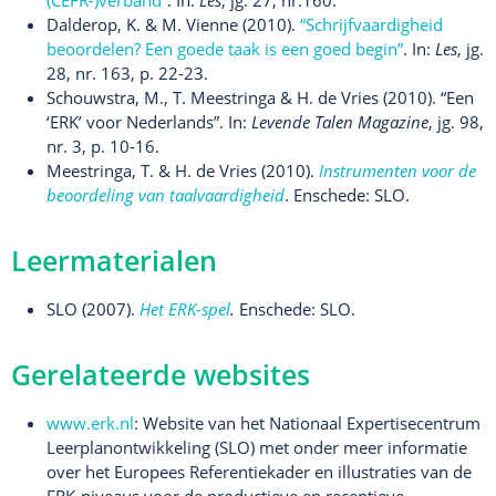
Dalderop, K. & M. Vienne (2010).
“Schrijfvaardigheid
beoordelen? Een goede taak is een goed begin”
. In:
Les
, jg.
28, nr. 163, p. 22-23.
Schouwstra, M., T. Meestringa & H. de Vries (2010). “Een
‘ERK’ voor Nederlands”. In:
Levende Talen Magazine
, jg. 98,
nr. 3, p. 10-16.
Meestringa, T. & H. de Vries (2010).
Instrumenten voor de
beoordeling van taalvaardigheid
. Enschede: SLO.
Leermaterialen
SLO (2007).
Het ERK-spel
.
Enschede: SLO.
Gerelateerde websites
www.erk.nl
: Website van het Nationaal Expertisecentrum
Leerplanontwikkeling (SLO) met onder meer informatie
over het Europees Referentiekader en illustraties van de
ERK-niveaus voor de productieve en receptieve