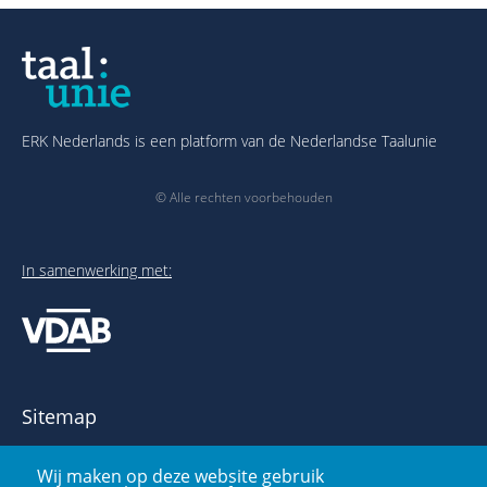
ERK Nederlands is een platform van de Nederlandse Taalunie
© Alle rechten voorbehouden
In samenwerking met:
Sitemap
Over het ERK
Wij maken op deze website gebruik
Publicaties en links