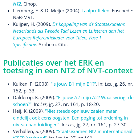
NT2
. Cinop.
Liemberg, E. & D. Meijer (2004).
Taalprofielen.
Enschede:
NaB-MVT.
Kuijper, H. (2009).
De koppeling van de Staatsexamens
Nederlands als Tweede Taal Lezen en Luisteren aan het
Europees Referentiekader voor Talen, Fase 1
Specificatie
.
Arnhem: Cito.
Publicaties over het ERK en
toetsing in een NT2 of NVT-context
Kuiken, F. (2008).
“Is jouw B1 mijn B1?”
. In:
Les
, jg. 26, nr.
152, p. 33.
Dalderop, K. (2009).
“Is jouw A2 mijn A2? Waar wringt de
schoen?”.
In:
Les
, jg. 27, nr. 161, p. 18-20.
Heij, K. (2009).
“Niet steeds opnieuw zaaien maar
eindelijk ook eens oogsten. Een poging tot ordening in
niveau-aanduidingen”
. In:
Les
, jg. 27, nr. 161, p. 27-30.
Verhallen, S. (2009).
“Staatsexamen Nt2 in internationaal
(CEFR-)verband”
. In:
Les
, jg. 27, nr.160.