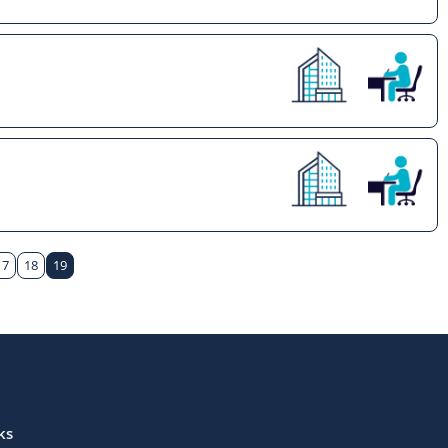
17
18
19
ks