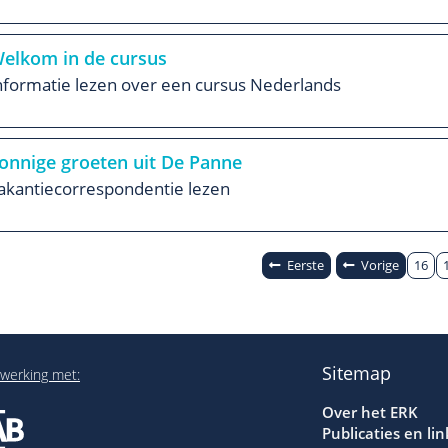
elkom in de cursus
nformatie lezen over een cursus Nederlands
onnige groeten uit De Panne
akantiecorrespondentie lezen
Eerste
Vorige
16
Sitemap
werking met:
Over het ERK
Publicaties en lin