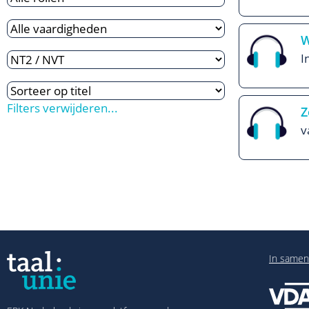
W
I
Filters verwijderen...
Z
v
In samen