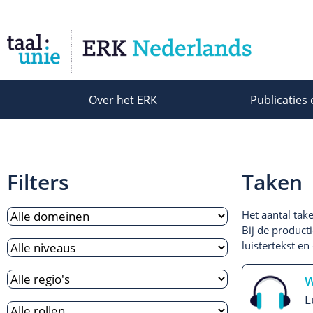
Over het ERK
Publicaties 
Filters
Taken
Het aantal tak
Bij de product
luistertekst e
W
L