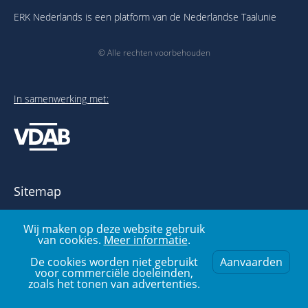
ERK Nederlands is een platform van de Nederlandse Taalunie
© Alle rechten voorbehouden
In samenwerking met:
Sitemap
Over het ERK
Wij maken op deze website gebruik
Publicaties en links
van cookies.
Meer informatie
.
Voorbeelden- en oefenbank
Over deze website
De cookies worden niet gebruikt
Aanvaarden
voor commerciële doeleinden,
zoals het tonen van advertenties.