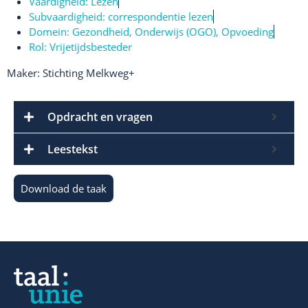
Vaardigheid:
Lezen
Subvaardigheid:
correspondentie lezen
Domein:
Gezondheid
,
Onderwijs (OGO)
,
Opvoeding
Rol:
Vrijetijdsbesteder
Maker: Stichting Melkweg+
Opdracht en vragen
Leestekst
Download de taak