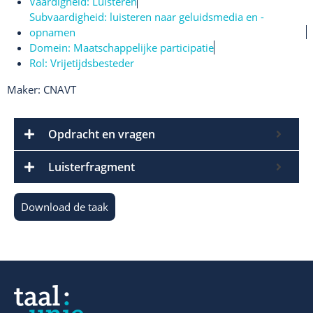
Vaardigheid:
Luisteren
Subvaardigheid:
luisteren naar geluidsmedia en -
opnamen
Domein:
Maatschappelijke participatie
Rol:
Vrijetijdsbesteder
Maker: CNAVT
Opdracht en vragen
Luisterfragment
Download de taak