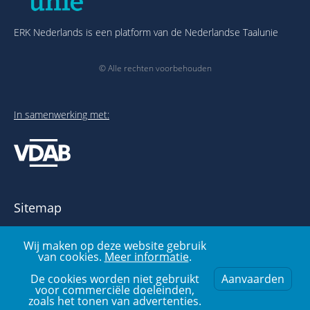
ERK Nederlands is een platform van de Nederlandse Taalunie
© Alle rechten voorbehouden
In samenwerking met:
Sitemap
Over het ERK
Wij maken op deze website gebruik
Publicaties en links
van cookies.
Meer informatie
.
Voorbeelden- en oefenbank
Over deze website
De cookies worden niet gebruikt
Aanvaarden
voor commerciële doeleinden,
zoals het tonen van advertenties.