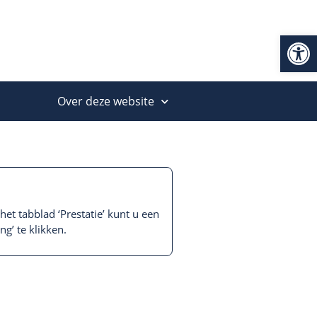
Op
Over deze website
et tabblad ‘Prestatie’ kunt u een
g’ te klikken.