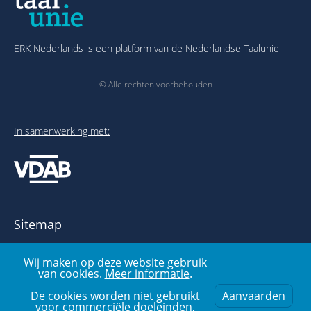
ERK Nederlands is een platform van de Nederlandse Taalunie
© Alle rechten voorbehouden
In samenwerking met:
Sitemap
Over het ERK
Wij maken op deze website gebruik
Publicaties en links
van cookies.
Meer informatie
.
Voorbeelden- en oefenbank
Over deze website
De cookies worden niet gebruikt
Aanvaarden
voor commerciële doeleinden,