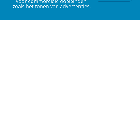
voor commerciële doeleinden,
zoals het tonen van advertenties.
ERK Nederlands is een platform van de Nederlandse Taalunie