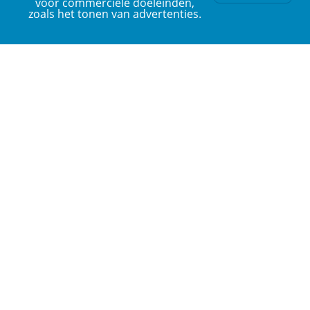
voor commerciële doeleinden,
zoals het tonen van advertenties.
ERK Nederlands is een platform van de Nederlandse Taalunie