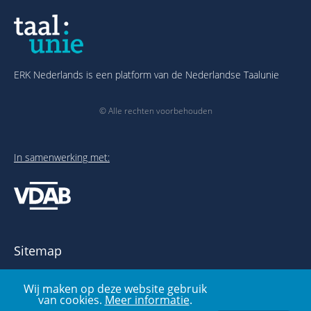
ERK Nederlands is een platform van de Nederlandse Taalunie
© Alle rechten voorbehouden
In samenwerking met:
Sitemap
Over het ERK
Wij maken op deze website gebruik
Publicaties en links
van cookies.
Meer informatie
.
Voorbeelden- en oefenbank