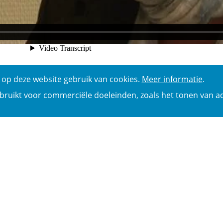
op deze website gebruik van cookies.
Meer informatie
.
bruikt voor commerciële doeleinden, zoals het tonen van ad