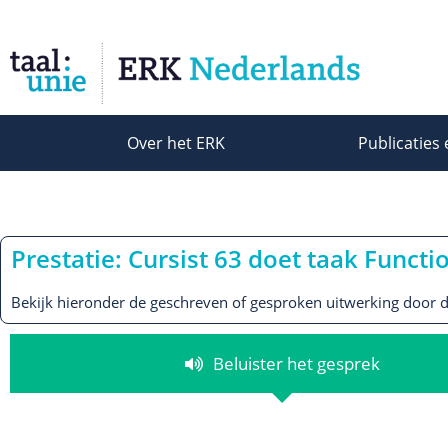
Over het ERK
Publicaties 
Prestatie: Cursist 63 doet taak Funct
Bekijk hieronder de geschreven of gesproken uitwerking door de
Beluister het gesprek