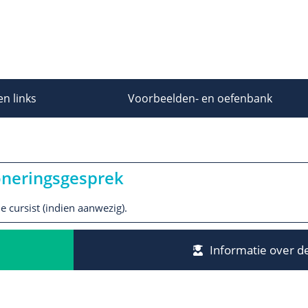
en links
Voorbeelden- en oefenbank
ioneringsgesprek
 cursist (indien aanwezig).
Informatie over de