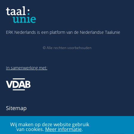
ERK Nederlands is een platform van de Nederlandse Taalunie
© Alle rechten voorbehouden
In samenwerking met:
Sitemap
Over het ERK
Wij maken op deze website gebruik
Publicaties en links
van cookies.
Meer informatie
.
Voorbeelden- en oefenbank