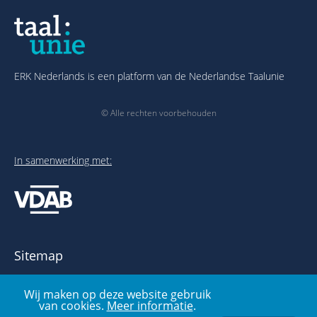
ERK Nederlands is een platform van de Nederlandse Taalunie
© Alle rechten voorbehouden
In samenwerking met:
Sitemap
Over het ERK
Wij maken op deze website gebruik
Publicaties en links
van cookies.
Meer informatie
.
Voorbeelden- en oefenbank