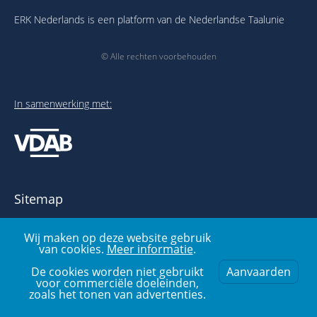
ERK Nederlands is een platform van de Nederlandse Taalunie
© Alle rechten voorbehouden
In samenwerking met:
Sitemap
Over het ERK
Wij maken op deze website gebruik
Publicaties en links
van cookies.
Meer informatie
.
Voorbeelden- en oefenbank
Over deze website
De cookies worden niet gebruikt
Aanvaarden
voor commerciële doeleinden,
zoals het tonen van advertenties.