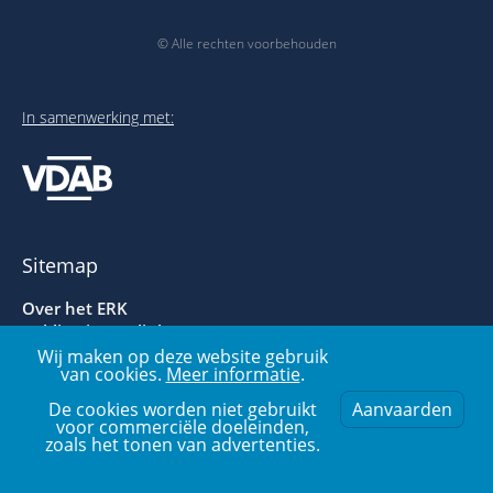
© Alle rechten voorbehouden
In samenwerking met:
Sitemap
Over het ERK
Publicaties en links
Voorbeelden- en oefenbank
Wij maken op deze website gebruik
van cookies.
Meer informatie
.
Over deze website
De cookies worden niet gebruikt
Aanvaarden
voor commerciële doeleinden,
zoals het tonen van advertenties.