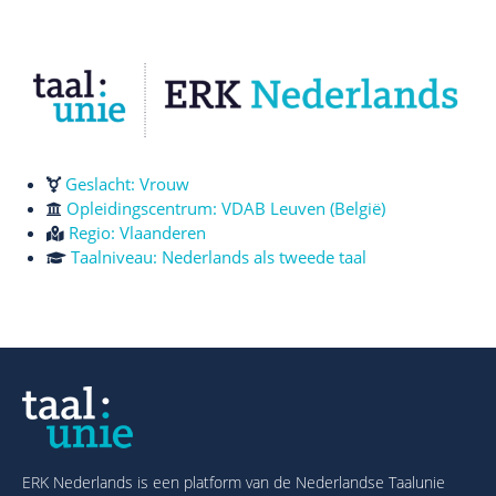
Geslacht: Vrouw
Opleidingscentrum: VDAB Leuven (België)
Regio:
Vlaanderen
Taalniveau:
Nederlands als tweede taal
ERK Nederlands is een platform van de Nederlandse Taalunie