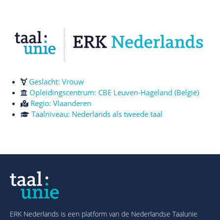
Geslacht: Vrouw
Opleidingscentrum: CBE Leuven-Hageland (België)
Regio:
Vlaanderen
Taalniveau:
Nederlands als tweede taal
ERK Nederlands is een platform van de Nederlandse Taalunie