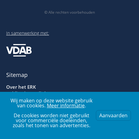
© Alle rechten voorbehouden
In samenwerking met:
Sitemap
Over het ERK
Publicaties en links
Voorbeelden- en oefenbank
Wij maken op deze website gebruik
van cookies.
Meer informatie
.
Over deze website
De cookies worden niet gebruikt
Aanvaarden
voor commerciële doeleinden,
zoals het tonen van advertenties.