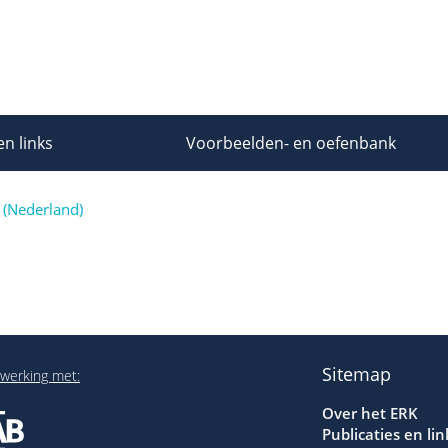
en links
Voorbeelden- en oefenbank
 (Nederland)
Sitemap
werking met:
Over het ERK
Publicaties en lin