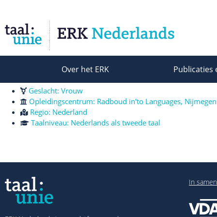
Over het ERK
Publicaties 
Geslacht: Vrouw
Opleidingscentrum: Radboud in'to Languages, Nijmegen
Regio:
Nederland
Taalniveau:
Nederlands als tweede taal
In samen