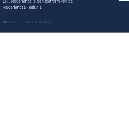
ERK Nederlands is een platform van de
Nederlandse Taalunie
© Alle rechten voorbehouden