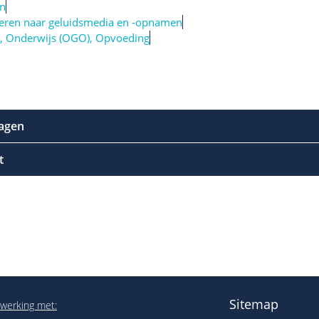
en
teren naar geluidsmedia en -opnamen
,
Onderwijs (OGO)
,
Opvoeding
agen
t
Sitemap
werking met: