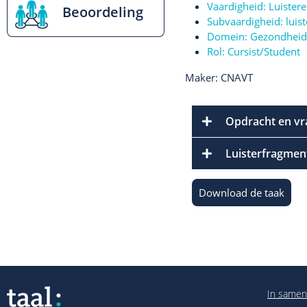
Vaardigheid:
Luister
Beoordeling
Subvaardigheid:
luis
Domein:
Gezondheid
Rol:
Cursist/Student
Maker: CNAVT
Opdracht en vr
Luisterfragmen
Download de taak
In samen