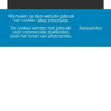
Wij maken op deze website gebruik
van cookies.
Meer informatie
.
De cookies worden niet gebruikt
Aanvaarden
voor commerciële doeleinden,
zoals het tonen van advertenties.