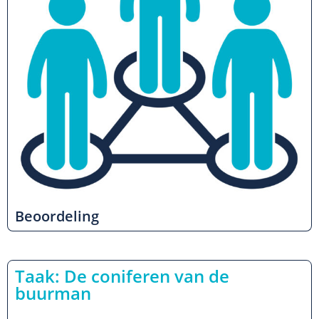
Beoordeling
Taak: De coniferen van de
buurman