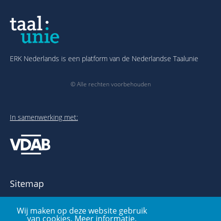
ERK Nederlands is een platform van de Nederlandse Taalunie
© Alle rechten voorbehouden
In samenwerking met:
Sitemap
Over het ERK
Wij maken op deze website gebruik
Publicaties en links
van cookies.
Meer informatie
.